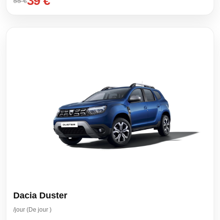
39 €
55 €
Dacia Duster
/jour (De jour )