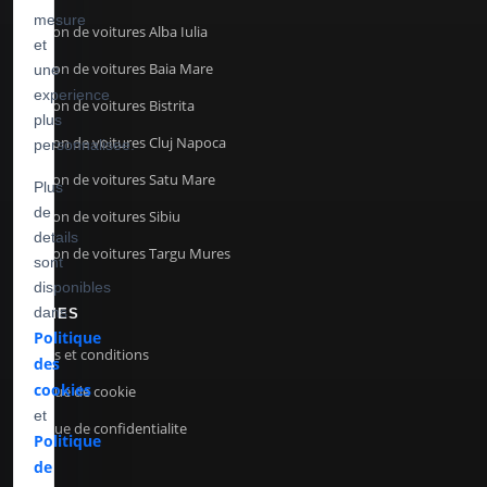
mesure
Location de voitures Alba Iulia
et
Location de voitures Baia Mare
une
experience
Location de voitures Bistrita
plus
Location de voitures Cluj Napoca
personnalisee.
Location de voitures Satu Mare
Plus
de
Location de voitures Sibiu
details
Location de voitures Targu Mures
sont
disponibles
dans
TERMES
Politique
Termes et conditions
des
cookies
Politique de cookie
et
Politique de confidentialite
Politique
ANPC
de