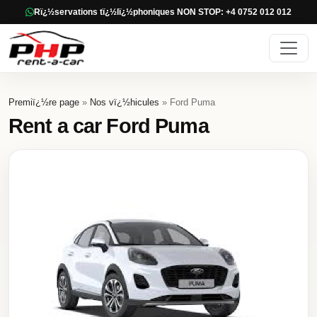
Rï¿½servations tï¿½lï¿½phoniques NON STOP: +4 0752 012 012
Premiï¿½re page
»
Nos vï¿½hicules
» Ford Puma
Rent a car Ford Puma