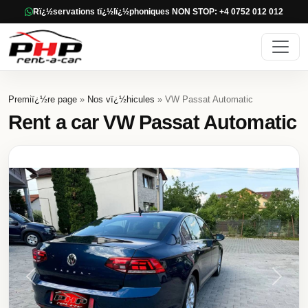
Rï¿½servations tï¿½lï¿½phoniques NON STOP: +4 0752 012 012
Premiï¿½re page
»
Nos vï¿½hicules
» VW Passat Automatic
Rent a car VW Passat Automatic
Previous
Next